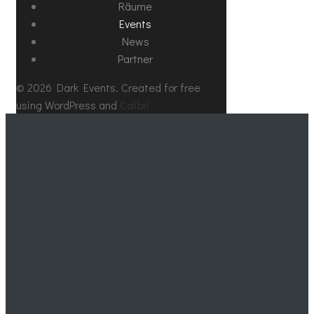
Räume
Events
News
Partner
© 2026 Dark Events. Created for free
using WordPress and
Colibri