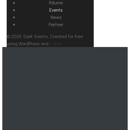
Räume
Events
News
Partner
© 2026 Dark Events. Created for free
using WordPress and
Colibri