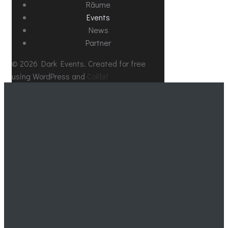
Räume
Events
News
Partner
© 2026 Dark Events. Created for free
using WordPress and
Colibri